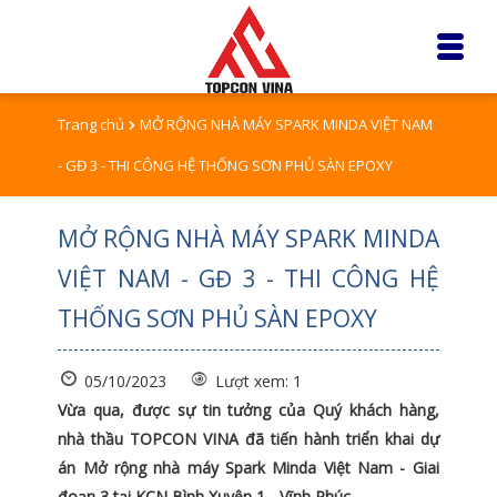
Trang chủ
MỞ RỘNG NHÀ MÁY SPARK MINDA VIỆT NAM
- GĐ 3 - THI CÔNG HỆ THỐNG SƠN PHỦ SÀN EPOXY
MỞ RỘNG NHÀ MÁY SPARK MINDA
VIỆT NAM - GĐ 3 - THI CÔNG HỆ
THỐNG SƠN PHỦ SÀN EPOXY
05/10/2023
Lượt xem: 1
Vừa qua, được sự tin tưởng của Quý khách hàng,
nhà thầu TOPCON VINA đã tiến hành triển khai dự
án Mở rộng nhà máy Spark Minda Việt Nam - Giai
đoạn 3 tại KCN Bình Xuyên 1 - Vĩnh Phúc.