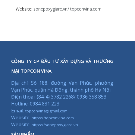
Website:
sonepoxygiare.vn/
topconvina.com
CÔNG TY CP ĐẦU TƯ XÂY DỰNG VÀ THƯƠNG
MẠI TOPCON VINA
Địa chỉ: Số 188, đường Vạn Phúc, phường
Vạn Phúc, quận Hà Đông, thành phố Hà Nội
Điện thoại: (84-4) 3782 2268/ 0936 358 853
Hotline: 0984 831 223
Email:
topconvina@gmail.com
Website:
https://topconvina.com
Website:
https://sonepoxygiare.vn
SẢN PHẨM