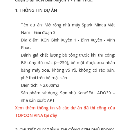
1. THÔNG TIN DỰ ÁN
Tên dự án: Mở rộng nhà máy Spark Minda Việt
Nam - Giai đoạn 3
Địa điểm: KCN Bình Xuyên 1 - Bình Xuyên - Vĩnh
Phúc.
Đánh giá chất lượng bê tông trước khi thi công:
Bê tông đủ mác (>=250), bề mặt được xoa nhẵn
bằng máy xoa, không vỡ rỗ, không có rác bẩn,
phế thải trên bề mặt sàn.
Diện tích: > 2.000m2
Sản phẩm sử dụng: Sơn phủ KeraSEAL ADO30 –
nhà sản xuất: APT
Xem thêm thông tin về các dự án đã thi công của
TOPCON VINA
tại đây
2. CHI TIẾT QUY TRÌNH THI CÔNG SƠN PHỦ EPOXY