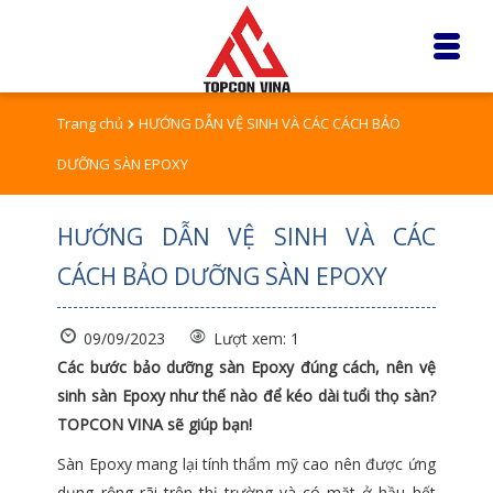
Trang chủ
HƯỚNG DẪN VỆ SINH VÀ CÁC CÁCH BẢO
DƯỠNG SÀN EPOXY
HƯỚNG DẪN VỆ SINH VÀ CÁC
CÁCH BẢO DƯỠNG SÀN EPOXY
09/09/2023
Lượt xem: 1
Các bước bảo dưỡng sàn Epoxy đúng cách, nên vệ
sinh sàn Epoxy như thế nào để kéo dài tuổi thọ sàn?
TOPCON VINA sẽ giúp bạn!
Sàn Epoxy mang lại tính thẩm mỹ cao nên được ứng
dụng rộng rãi trên thị trường và có mặt ở hầu hết