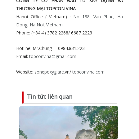
CÔNG TY CỔ PHẦN ĐẦU TƯ XÂY DỰNG VÀ
THƯƠNG MẠI TOPCON VINA
Hanoi Office ( Vietnam) :
No 188, Van Phuc, Ha
Dong, Ha Noi, Vietnam
Phone: (+84-4) 3782 2268/ 6687 2223
Hotline: Mr.Chung – 0984.831.223
Email:
topconvina@gmail.com
Website:
sonepoxygiare.
vn/
topconvina.com
Tin tức liên quan