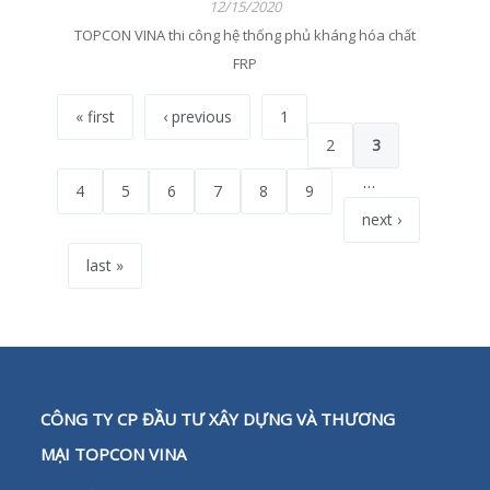
12/15/2020
TOPCON VINA thi công hệ thống phủ kháng hóa chất
FRP
« first
‹ previous
1
2
3
…
4
5
6
7
8
9
next ›
last »
CÔNG TY CP ĐẦU TƯ XÂY DỰNG VÀ THƯƠNG
MẠI TOPCON VINA